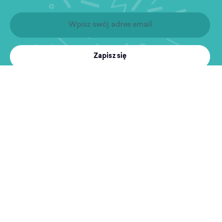
Zapisz się
Produkty
Treningi
MultiSport
Sport i rekreacja
Wyszukiwarka obiektów