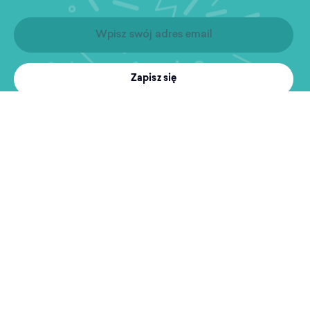
Zapisz się
Produkty
Treningi
MultiSport
Sport i rekreacja
Wyszukiwarka obiektów