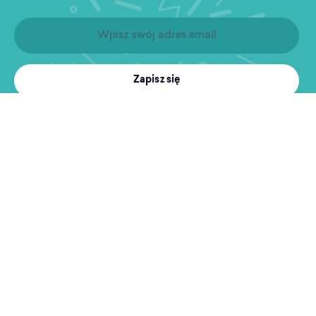
Zapisz się
Produkty
Treningi
MultiSport
Sport i rekreacja
Wyszukiwarka obiektów