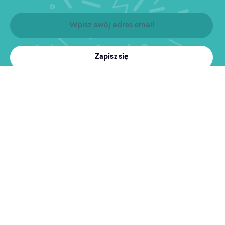
Zapisz się
Produkty
Treningi
MultiSport
Sport i rekreacja
Wyszukiwarka obiektów