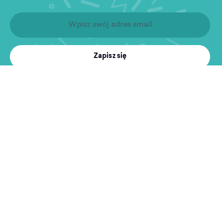
Zapisz się
Produkty
Treningi
MultiSport
Sport i rekreacja
Wyszukiwarka obiektów