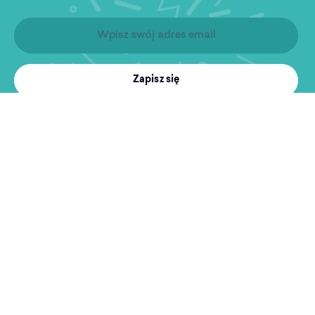
Zapisz się
Produkty
Treningi
MultiSport
Sport i rekreacja
Wyszukiwarka obiektów