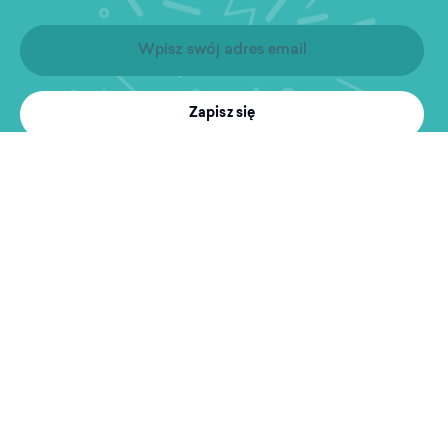
Zapisz się
Produkty
Treningi
MultiSport
Sport i rekreacja
Wyszukiwarka obiektów