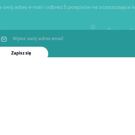
 swój adres e-mail i odbierz 5 przepisów na oczyszczające ko
Zapisz się
ingi
Po treningu
Wspar
Artykuły
Aplikac
 i rekreacja
Podcast
Częste 
ukiwarka obiektów
Pierwsz