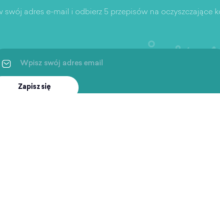
 swój adres e-mail i odbierz 5 przepisów na oczyszczające ko
Zapisz się
ingi
Po treningu
Wspar
Artykuły
Aplikac
 i rekreacja
Podcast
Częste 
ukiwarka obiektów
Pierwsz