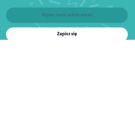
Zapisz się
Produkty
Treningi
MultiSport
Sport i rekreacja
Wyszukiwarka obiektów