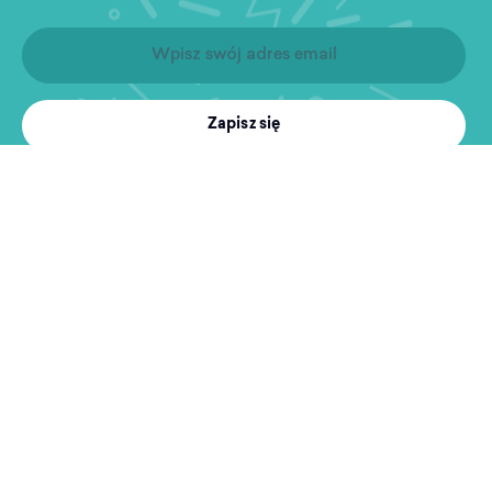
Zapisz się
Produkty
Treningi
MultiSport
Sport i rekreacja
Wyszukiwarka obiektów